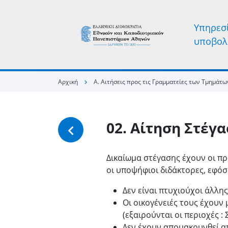
Υπηρεσί
υποβολ
Αρχική
Α. Αιτήσεις προς τις Γραμματείες των Τμημάτων
chevron_right
02. Αίτηση Στέγ
keyboard_arrow_left
Δικαίωμα στέγασης έχουν οι πρ
οι υποψήφιοι διδάκτορες, εφόσ
Δεν είναι πτυχιούχοι άλλη
Οι οικογένειές τους έχουν
(εξαιρούνται οι περιοχές : 
Δεν έχουν απομακρυνθεί απ