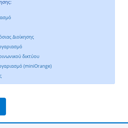
ησης:
ιασμό
όσιας Διοίκησης
λογαριασμό
οινωνικού δικτύου
ογαριασμό (miniOrange)
ς