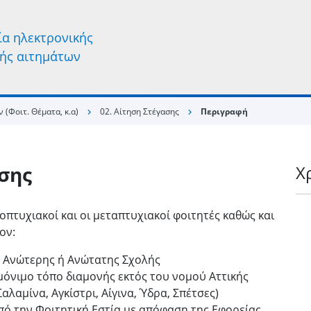
α ηλεκτρονικής
ής αιτημάτων
 (Φοιτ. Θέματα, κ.α)
02. Αίτηση Στέγασης
Περιγραφή
chevron_right
chevron_right
ασης
Χ
οπτυχιακοί και οι μεταπτυχιακοί φοιτητές καθώς και
ke
ον:
ς Ανώτερης ή Ανώτατης Σχολής
 μόνιμο τόπο διαμονής εκτός του νομού Αττικής
Σαλαμίνα, Αγκίστρι, Αίγινα, Ύδρα, Σπέτσες)
ό την Φοιτητική Εστία με απόφαση της Εφορείας.